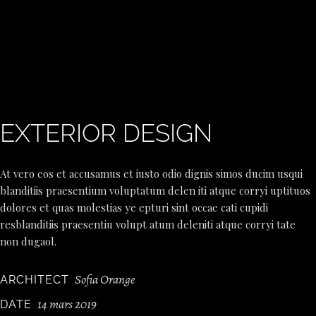
EXTERIOR DESIGN
At vero eos et accusamus et iusto odio dignis simos ducim usqui
blanditiis praesentium voluptatum delen iti atque corryi uptituos
dolores et quas molestias ye epturi sint occae cati cupidi
resblanditiis praesentiu volupt atum deleniti atque corryi tate
non dugaol.
Sofia Orange
ARCHITECT
14 mars 2019
DATE