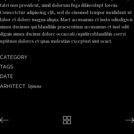
tatei non provident, simil dolorum fuga ditiisvolupt lorem.
Consectetur adipiscing elit, sed do eiusmod tempor incididunt ut
labor et dolore magna aliqua. Maet accusamus et iusto odiodign is
simos ducimus qui blanditiis praesentium accusamus et iust odit
dignis simos ducimu dolore occaecati cupidiresblanditiis corryi
uptituos dolores et quas molestias excepturi sint ocaet.
CATEGORY
TAGS
DATE
lejeune
ARHITECT