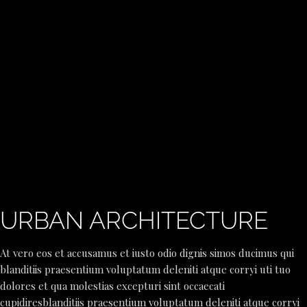
URBAN ARCHITECTURE
At vero eos et accusamus et iusto odio dignis simos ducimus qui
blanditiis praesentium voluptatum deleniti atque corryi uti tuo
dolores et qua molestias excepturi sint occaecati
cupidiresblanditiis praesentium voluptatum deleniti atque corryi