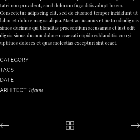
tatei non provident, simil dolorum fuga ditiisvolupt lorem.
Consectetur adipiscing elit, sed do eiusmod tempor incididunt ut
labor et dolore magna aliqua. Maet accusamus et iusto odiodign is
simos ducimus qui blanditiis praesentium accusamus et iust odit
dignis simos ducimu dolore occaecati cupidiresblanditiis corryi
uptituos dolores et quas molestias excepturi sint ocaet.
CATEGORY
TAGS
DATE
lejeune
ARHITECT