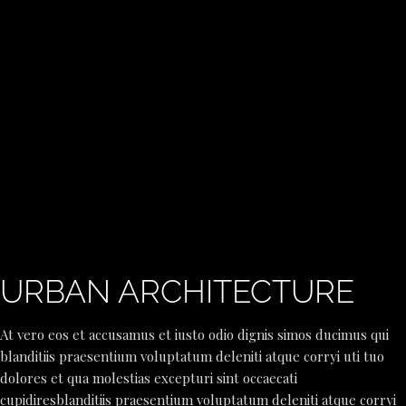
URBAN ARCHITECTURE
At vero eos et accusamus et iusto odio dignis simos ducimus qui
blanditiis praesentium voluptatum deleniti atque corryi uti tuo
dolores et qua molestias excepturi sint occaecati
cupidiresblanditiis praesentium voluptatum deleniti atque corryi