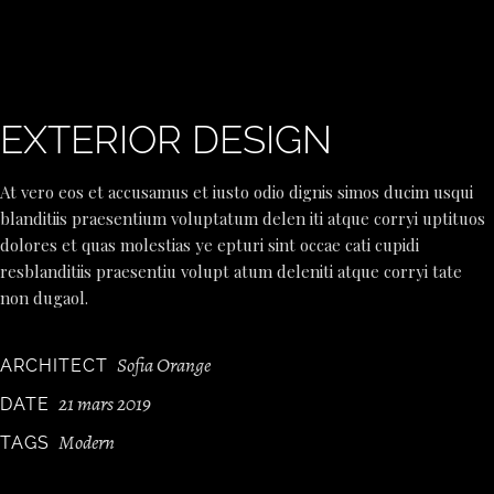
EXTERIOR DESIGN
At vero eos et accusamus et iusto odio dignis simos ducim usqui
blanditiis praesentium voluptatum delen iti atque corryi uptituos
dolores et quas molestias ye epturi sint occae cati cupidi
resblanditiis praesentiu volupt atum deleniti atque corryi tate
non dugaol.
Sofia Orange
ARCHITECT
21 mars 2019
DATE
Modern
TAGS