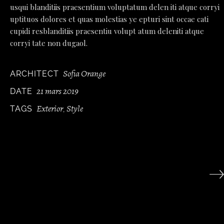
usqui blanditiis praesentium voluptatum delen iti atque corryi
uptituos dolores et quas molestias ye epturi sint occae cati
cupidi resblanditiis praesentiu volupt atum deleniti atque
corryi tate non dugaol.
Sofia Orange
ARCHITECT
21 mars 2019
DATE
Exterior
Style
TAGS
,