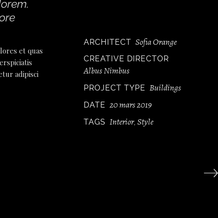
dorem.
lore
Sofia Orange
ARCHITECT
lores et quas
CREATIVE DIRECTOR
rspiciatis
Albus Nimbus
tur adipisci
Buildings
PROJECT TYPE
20 mars 2019
DATE
Interior
Style
TAGS
,