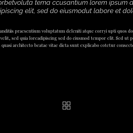
errorbetvoluta tema ccusantium lorem ipsum 
piscing elit, sed do eiusmodut labore et do
anditiis praesentium voluptatum deleniti atque corryi upti quos do
elit, sed quia loreadipiscing sed do eiusmod tempor elit. Sed ut pe
 quasi architecto beatae vitae dicta sunt explicabo cotetur consecte